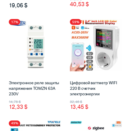
40,53
$
5.00
19,06
из 5
$
цена
цена:
составляла
40,53 $.
61,00 $.
17%
59%
Электронное реле защиты
Цифровой ваттметр WIFI
напряжения TOMZN 63A
220 В счетчик
230V
электроэнергии
Первоначальная
Текущая
Первоначальная
Текущая
14,78
$
32,46
$
нимальная
ксимальная
12,33
$
13,45
$
а
а
цена
цена:
цена
цена:
составляла
12,33 $.
составляла
13,45 $.
49%
14,78 $.
32,46 $.