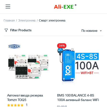
Главная
Электроника
Смарт электроника
Filter Products
По новизне
34%
Автомат ввода резерва
BMS 100 BALANCE 4-8S
Tomzn TOQ5
100A активный баланс WiFi
Первоначальная
Текущая
1
Оценка
61,00
$