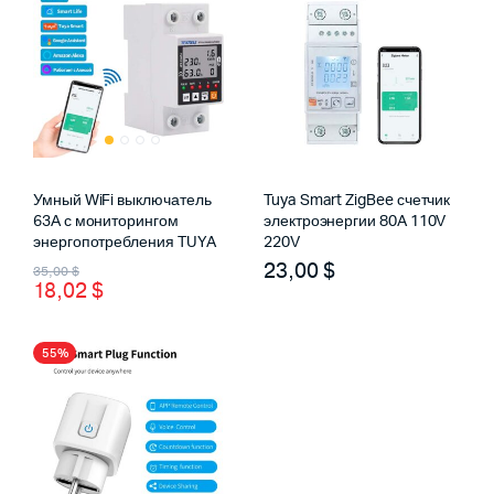
Умный WiFi выключатель
Tuya Smart ZigBee счетчик
63А с мониторингом
электроэнергии 80A 110V
энергопотребления TUYA
220V
Первоначальная
Текущая
23,00
$
35,00
$
18,02
$
цена
цена:
составляла
18,02 $.
55%
35,00 $.