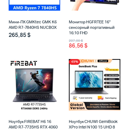
Мини-ПК GMKtec GMK K6
Монитор HGFRTEE 16″
AMD R7-7840HS NUCBOX
сенсорный портативный
16:10 FHD
265,85
$
Первоначальная
Текущая
207,00
$
86,56
$
цена
цена:
составляла
86,56 $.
49%
207,00 $.
Ноутбук FIREBAT H6 16
Ноутбук CHUWI GemiBook
AMD R7-7735HS RTX 4060
XPro Intel N100 15 UHD 8