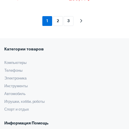
цена
цена:
цена
цена:
составляла
151,00 $.
составляла
233,14 $.
336,00 $.
510,00 $.
1
2
3
Категории товаров
Компьютеры
Телефоны
Электроника
Инструменты
Автомобиль
Игрушки, хобби, роботы
Спорт и отдых
Информация Помощь