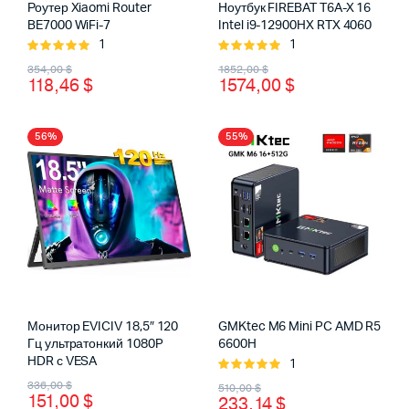
Роутер Xiaomi Router
Ноутбук FIREBAT T6A-X 16
BE7000 WiFi-7
Intel i9-12900HX RTX 4060
1
1
Оценка
Оценка
Первоначальная
Текущая
Первоначальная
Текущая
5.00
из 5
5.00
из 5
354,00
$
1852,00
$
118,46
$
1574,00
$
цена
цена:
цена
цена:
составляла
118,46 $.
составляла
1574,00 $.
56%
55%
354,00 $.
1852,00 $.
Монитор EVICIV 18,5″ 120
GMKtec M6 Mini PC AMD R5
Гц ультратонкий 1080P
6600H
HDR с VESA
1
Оценка
Первоначальная
Текущая
Первоначальная
Текущая
5.00
из 5
336,00
$
510,00
$
151,00
$
233,14
$