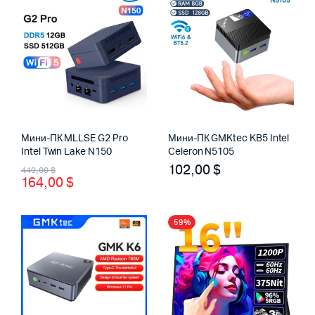
Мини-ПК MLLSE G2 Pro
Мини-ПК GMKtec KB5 Intel
Intel Twin Lake N150
Celeron N5105
Первоначальная
Текущая
102,00
$
440,00
$
164,00
$
цена
цена:
составляла
164,00 $.
59%
440,00 $.