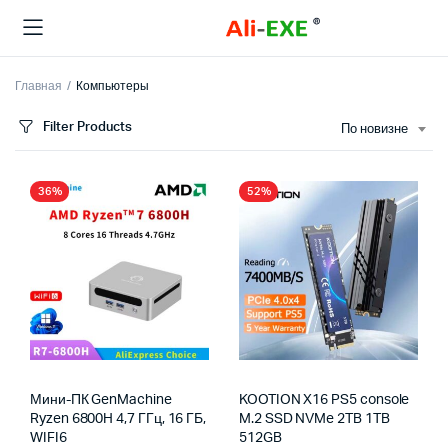
Главная
Компьютеры
Filter Products
По новизне
36%
52%
Мини-ПК GenMachine
KOOTION X16 PS5 console
Ryzen 6800H 4,7 ГГц, 16 ГБ,
M.2 SSD NVMe 2TB 1TB
WIFI6
512GB