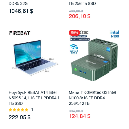
DDR5 32G
ГБ 256 ГБ SSD
Первоначальная
Текущая
1046,61
$
400,00
$
206,10
$
цена
цена:
составляла
206,10 $.
59%
400,00 $.
Ноутбук FIREBAT A14 Intel
Мини-ПК GMKtec G3 Intel
N5095 14,1 16 ГБ LPDDR4 1
N100 8/16 ГБ DDR4
ТБ SSD
256/512 ГБ
Первоначальная
Текущая
1
Оценка
304,00
$
124,84
$
5.00
222,05
из 5
$
цена
цена:
составляла
124,84 $.