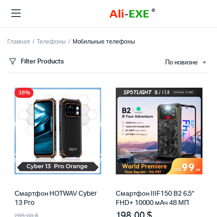
Главная
Телефоны
Мобильные телефоны
Filter Products
По новизне
38%
Смартфон HOTWAV Cyber ​​
Смартфон IIIF150 B2 6.5″
13 Pro
FHD+ 10000 мАч 48 МП
Первоначальная
Текущая
198,00
$
285,00
$