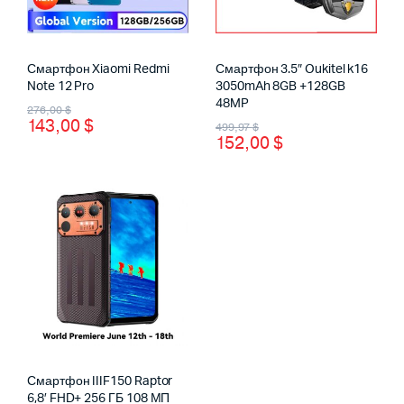
Смартфон Xiaomi Redmi
Смартфон 3.5″ Oukitel k16
Note 12 Pro
3050mAh 8GB +128GB
Первоначальная
Текущая
48MP
276,00
$
143,00
$
Первоначальная
Текущая
499,97
$
цена
цена:
152,00
$
цена
цена:
составляла
143,00 $.
составляла
152,00 $.
276,00 $.
499,97 $.
Смартфон IIIF150 Raptor
6,8′ FHD+ 256 ГБ 108 МП