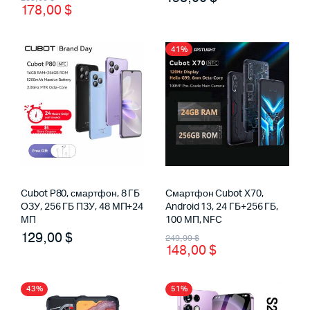
178,00
$
цена
цена:
составляла
178,00 $.
41%
285,00 $.
нимальная
ксимальная
а
а
Cubot P80, смартфон, 8 ГБ
Смартфон Cubot X70,
ОЗУ, 256 ГБ ПЗУ, 48 МП+24
Android 13, 24 ГБ+256 ГБ,
МП
100 МП, NFC
Первоначальная
Текущая
129,00
$
249,99
$
148,00
$
цена
цена:
составляла
148,00 $.
43%
51%
249,99 $.