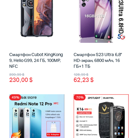
Смартфон Cubot KingKong
Смартфон S23 Ultra 6,8″
9, Helio G99, 24 ГБ, 100MP,
HD-экран, 6800 мАч, 16
NFC
ГБ+1 ТБ
Первоначальная
Текущая
Первоначальная
Текущая
399,99
$
126,99
$
230,00
$
62,23
$
цена
цена:
цена
цена:
составляла
230,00 $.
составляла
62,23 $.
49%
70%
399,99 $.
126,99 $.