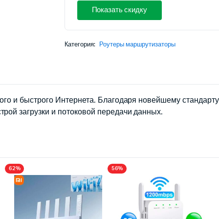
цена
цена:
Показать скидку
составляла
118,46 $.
354,00 $.
Категория:
Роутеры маршрутизаторы
ного и быстрого Интернета. Благодаря новейшему стандарт
трой загрузки и потоковой передачи данных.
62%
56%