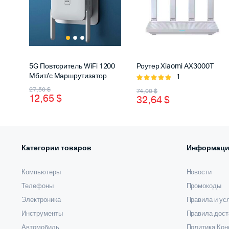
5G Повторитель WiFi 1200
Роутер Xiaomi AX3000T
Мбит/с Маршрутизатор
1
Оценка
Первоначальная
Текущая
Первоначальная
Текущая
5.00
из 5
27,50
$
74,00
$
12,65
$
32,64
$
цена
цена:
цена
цена:
составляла
12,65 $.
составляла
32,64 $.
27,50 $.
74,00 $.
Категории товаров
Информаци
Компьютеры
Новости
Телефоны
Промокоды
Электроника
Правила и ус
Инструменты
Правила дост
Автомобиль
Политика Ко