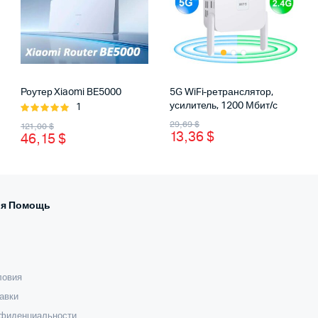
Роутер Xiaomi BE5000
5G WiFi-ретранслятор,
усилитель, 1200 Мбит/с
1
Оценка
Первоначальная
Текущая
Первоначальная
Текущая
5.00
из 5
29,69
$
121,00
$
13,36
$
46,15
$
цена
цена:
цена
цена:
составляла
13,36 $.
составляла
46,15 $.
29,69 $.
121,00 $.
я Помощь
ловия
авки
нфиденциальности