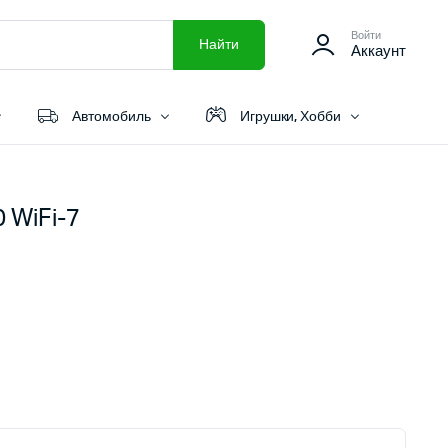
Войти
Найти
Аккаунт
Автомобиль
Игрушки, Хобби
 WiFi-7
ная