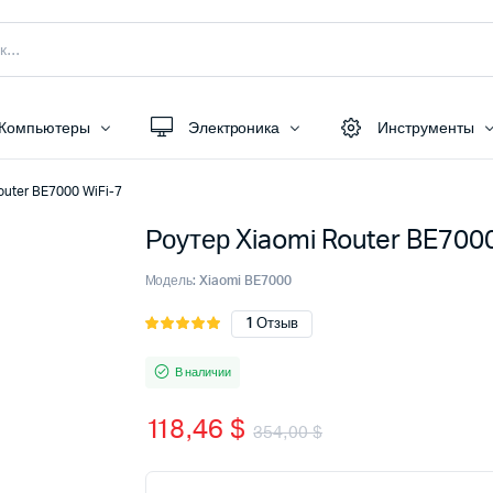
Компьютеры
Электроника
Инструменты
outer BE7000 WiFi-7
Роутер Xiaomi Router BE7000
Модель:
Xiaomi BE7000
1
Отзыв
Рейтинг
1
5.00
из 5
на основе
В наличии
опроса
пользователя
118,46
$
354,00
$
Первоначаль
Текущая