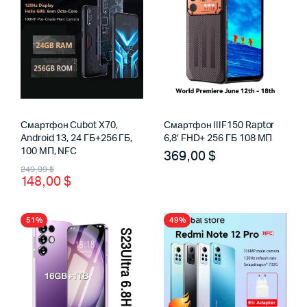
Смартфон Cubot X70,
Смартфон IIIF150 Raptor
Android 13, 24 ГБ+256 ГБ,
6,8′ FHD+ 256 ГБ 108 МП
100 МП, NFC
369,00
$
Первоначальная
Текущая
249,99
$
148,00
$
цена
цена:
составляла
148,00 $.
51%
49%
249,99 $.