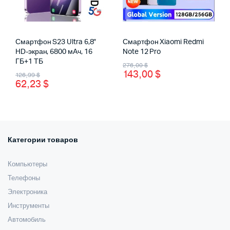
Смартфон S23 Ultra 6,8″
Смартфон Xiaomi Redmi
HD-экран, 6800 мАч, 16
Note 12 Pro
ГБ+1 ТБ
Первоначальная
Текущая
276,00
$
Первоначальная
Текущая
143,00
$
126,99
$
цена
цена:
62,23
$
цена
цена:
составляла
143,00 $.
составляла
62,23 $.
276,00 $.
126,99 $.
Категории товаров
Компьютеры
Телефоны
Электроника
Инструменты
Автомобиль