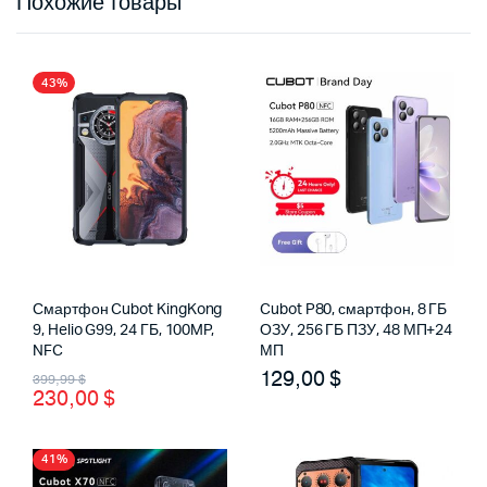
Похожие товары
43%
Смартфон Cubot KingKong
Cubot P80, смартфон, 8 ГБ
9, Helio G99, 24 ГБ, 100MP,
ОЗУ, 256 ГБ ПЗУ, 48 МП+24
NFC
МП
Первоначальная
Текущая
129,00
$
399,99
$
230,00
$
цена
цена:
составляла
230,00 $.
41%
399,99 $.