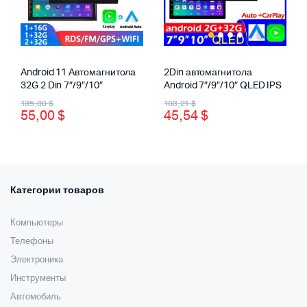
Android 11 Автомагнитола
2Din автомагнитола
32G 2 Din 7″/9″/10″
Android 7″/9″/10″ QLED IPS
Первоначальная
Текущая
Первоначальная
Текущая
135,00
$
103,21
$
55,00
$
45,54
$
цена
цена:
цена
цена:
составляла
55,00 $.
составляла
45,54 $.
135,00 $.
103,21 $.
Категории товаров
Компьютеры
Телефоны
Электроника
Инструменты
Автомобиль