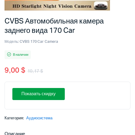
CVBS Автомобильная камера
заднего вида 170 Car
Модель:
CVBS 170 Car Camera
В наличии
9,00
$
10,17
$
Первоначальная
Текущая
цена
цена:
Показать скидку
составляла
9,00 $.
10,17 $.
Категория:
Аудиосистема
Описание