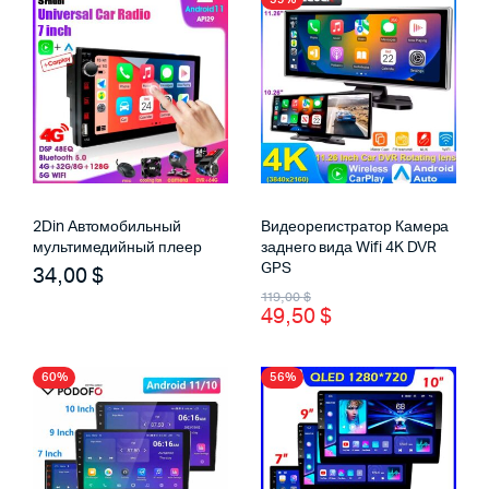
2Din Автомобильный
Видеорегистратор Камера
мультимедийный плеер
заднего вида Wifi 4K DVR
GPS
34,00
$
Первоначальная
Текущая
119,00
$
49,50
$
цена
цена:
составляла
49,50 $.
60%
56%
119,00 $.