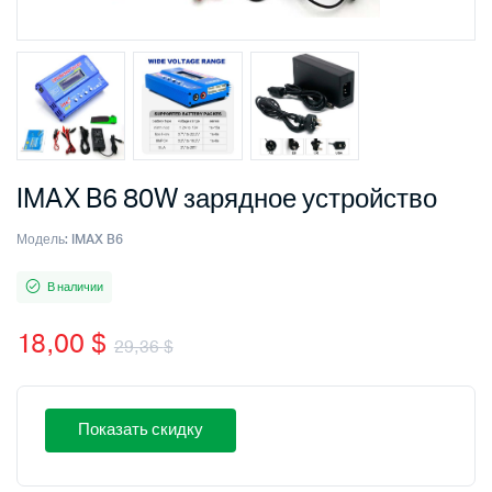
IMAX B6 80W зарядное устройство
Модель:
IMAX B6
В наличии
18,00
$
29,36
$
Первоначальная
Текущая
цена
цена:
Показать скидку
составляла
18,00 $.