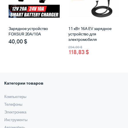
Зарядное устройство
11 кВт 16A EV зарядное
FOXSUR 20A/10A
устройство для
электромобиля
40,00
$
Первоначальная
Текущая
294,00
$
118,83
$
цена
цена:
составляла
118,83 $.
294,00 $.
Категории товаров
Компьютеры
Телефоны
Электроника
Инструменты
Автомобиль