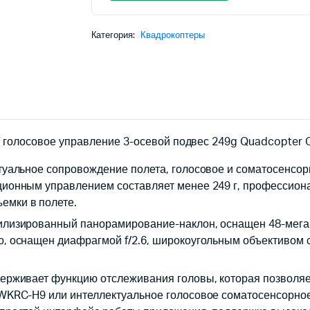
Категория:
Квадрокоптеры
V голосовое управление 3-осевой подвес 249g Quadcopter 
ктуальное сопровождение полета, голосовое и соматосенсорн
ционным управлением составляет менее 249 г, профессиона
емки в полете.
билизированный панорамирование-наклон, оснащен 48-мега
о, оснащен диафрагмой f/2.6, широкоугольным объективом с
ддерживает функцию отслеживания головы, которая позволя
я WKRC-H9 или интеллектуальное голосовое соматосенсорно