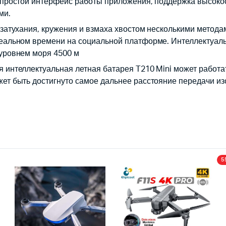
 простой интерфейс работы приложения, поддержка высокоск
ми.
 затухания, кружения и взмаха хвостом несколькими метод
реальном времени на социальной платформе. Интеллектуал
 уровнем моря 4500 м
 интеллектуальная летная батарея T210 Mini может работат
жет быть достигнуто самое дальнее расстояние передачи и
5