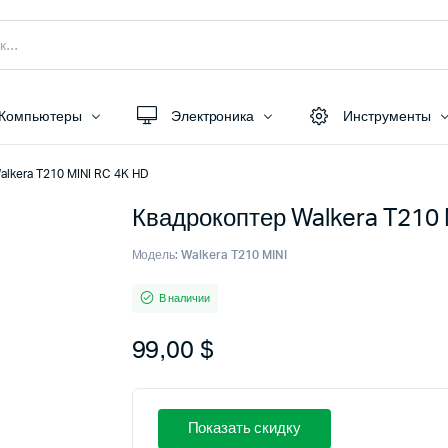
Компьютеры
Электроника
Инструменты
alkera T210 MINI RC 4K HD
Квадрокоптер Walkera T210 
Модель:
Walkera T210 MINI
В наличии
99,00
$
Показать скидку