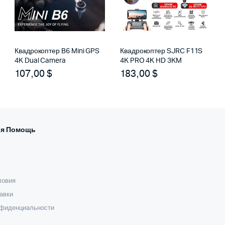
Квадрокоптер B6 Mini GPS
Квадрокоптер SJRC F11S
4K Dual Camera
4K PRO 4K HD 3KM
107,00
$
183,00
$
я Помощь
ловия
авки
нфиденциальности