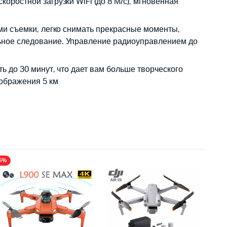
оростной загрузки WiFi (до 8 М/с), мгновенная
ами съемки, легко снимать прекрасные моменты,
ьное следование. Управление радиоуправлением до
ь до 30 минут, что дает вам больше творческого
зображения 5 км
5%