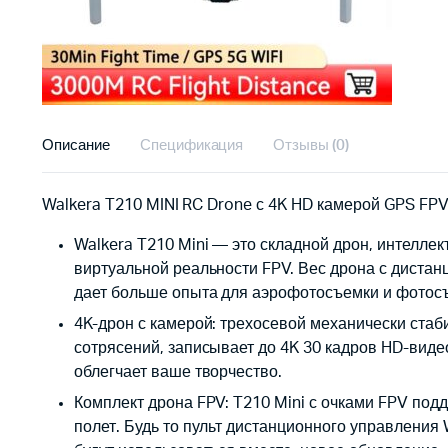
Описание
Спецификация
Отзывы (0)
Walkera T210 MINI RC Drone с 4K HD камерой GPS FP
Walkera T210 Mini — это складной дрон, интелле
виртуальной реальности FPV. Вес дрона с дистан
дает больше опыта для аэрофотосъемки и фотосъ
4K-дрон с камерой: трехосевой механически ста
сотрясений, записывает до 4K 30 кадров HD-виде
облегчает ваше творчество.
Комплект дрона FPV: T210 Mini с очками FPV по
полет. Будь то пульт дистанционного управлени