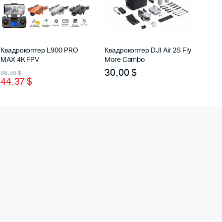
Квадрокоптер L900 PRO
Квадрокоптер DJI Air 2S Fly
MAX 4K FPV
More Combo
Первоначальная
Текущая
30,00
$
98,59
$
44,37
$
цена
цена:
составляла
44,37 $.
98,59 $.