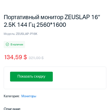
Портативный монитор ZEUSLAP 16″
2.5K 144 Гц 2560*1600
Модель:
ZEUSLAP-P16K
В наличии
134,59
$
321,00
$
Первоначальная
Текущая
цена
цена:
Показать скидку
составляла
134,59 $.
321,00 $.
Категория:
Мониторы
Описание