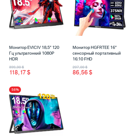
Монитор EVICIV 18,5″ 120
Монитор HGFRTEE 16″
Гц ультратонкий 1080P
сенсорный портативный
HDR
16:10 FHD
Первоначальная
Текущая
Первоначальная
Текущая
399,00
$
207,00
$
118,17
$
86,56
$
цена
цена:
цена
цена:
составляла
118,17 $.
составляла
86,56 $.
56%
399,00 $.
207,00 $.