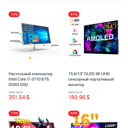
12%
51%
Настольный компьютер
15,6/13″ OLED 4K UHD
Intel Core i7-3770 8 ГБ
сенсорный портативный
DDR3 SSD
монитор
Первоначальная
Текущая
Первоначальная
Текущая
396,00
$
369,00
$
351,54
$
180,96
$
цена
цена:
цена
цена:
составляла
351,54 $.
составляла
180,96 $.
71%
59%
396,00 $.
369,00 $.