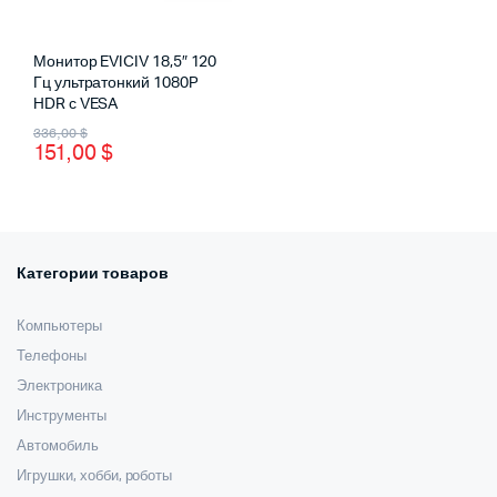
Монитор EVICIV 18,5″ 120
Гц ультратонкий 1080P
HDR с VESA
Первоначальная
Текущая
336,00
$
151,00
$
цена
цена:
составляла
151,00 $.
336,00 $.
Категории товаров
Компьютеры
Телефоны
Электроника
Инструменты
Автомобиль
Игрушки, хобби, роботы