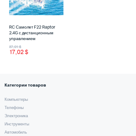
RC Самолет F22 Raptor
2.4G с дистанционным
управлением
Первоначальная
Текущая
37,01
$
17,02
$
цена
цена:
составляла
17,02 $.
37,01 $.
Категории товаров
Компьютеры
Телефоны
Электроника
Инструменты
Автомобиль