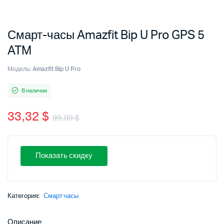
Смарт-часы Amazfit Bip U Pro GPS 5
ATM
Модель:
Amazfit Bip U Pro
В наличии
33,32
$
99,99
$
Первоначальная
Текущая
цена
цена:
Показать скидку
составляла
33,32 $.
99,99 $.
Категория:
Смарт часы
Описание