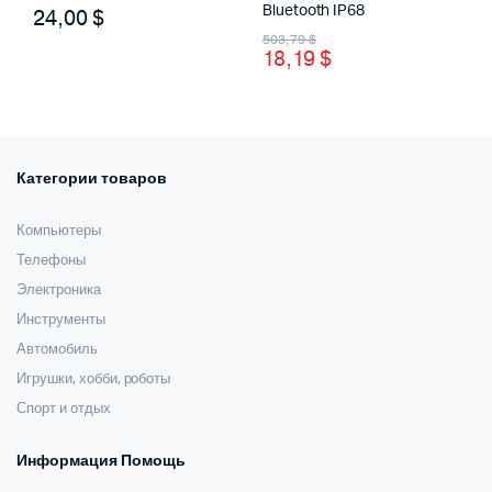
Bluetooth IP68
24,00
$
Первоначальная
Текущая
503,79
$
18,19
$
цена
цена:
составляла
18,19 $.
503,79 $.
Категории товаров
Компьютеры
Телефоны
Электроника
Инструменты
Автомобиль
Игрушки, хобби, роботы
Спорт и отдых
Информация Помощь