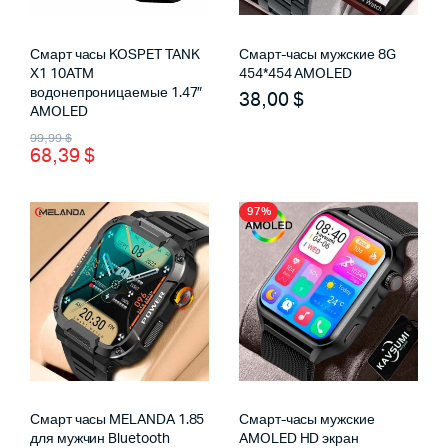
Смарт часы KOSPET TANK
Смарт-часы мужские 8G
X1 10ATM
454*454 AMOLED
водонепроницаемые 1.47″
38,00
$
AMOLED
Первоначальная
Текущая
99,99
$
68,39
$
цена
цена:
составляла
68,39 $.
97%
99,99 $.
Смарт часы MELANDA 1.85
Смарт-часы мужские
для мужчин Bluetooth
AMOLED HD экран