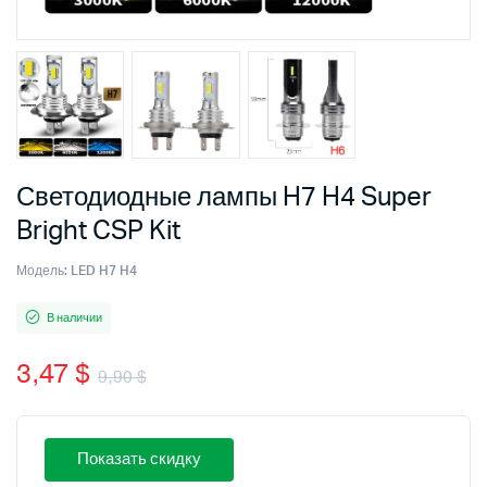
Светодиодные лампы H7 H4 Super
Bright CSP Kit
Модель:
LED H7 H4
В наличии
3,47
$
9,90
$
Первоначальная
Текущая
цена
цена:
Показать скидку
составляла
3,47 $.