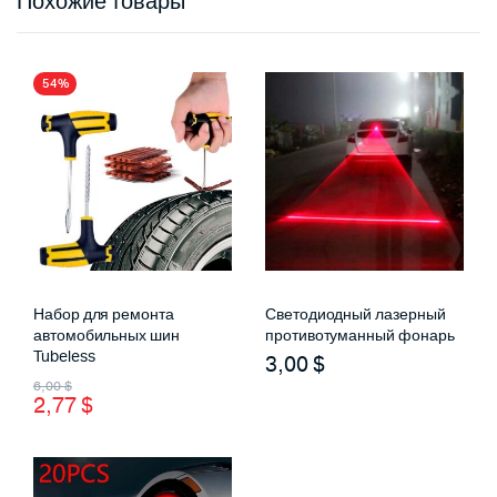
Похожие товары
54%
Набор для ремонта
Светодиодный лазерный
автомобильных шин
противотуманный фонарь
Tubeless
3,00
$
Первоначальная
Текущая
6,00
$
2,77
$
цена
цена:
составляла
2,77 $.
6,00 $.