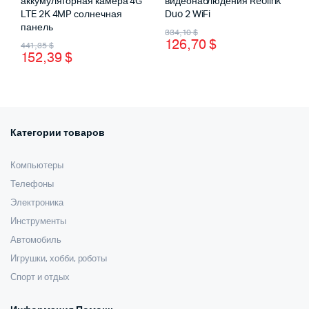
аккумуляторная камера 4G
видеонаблюдения Reolink
LTE 2K 4MP солнечная
Duo 2 WiFi
панель
Первоначальная
Текущая
334,10
$
Первоначальная
Текущая
126,70
$
441,35
$
цена
цена:
152,39
$
цена
цена:
составляла
126,70 $.
составляла
152,39 $.
334,10 $.
441,35 $.
Категории товаров
Компьютеры
Телефоны
Электроника
Инструменты
Автомобиль
Игрушки, хобби, роботы
Спорт и отдых