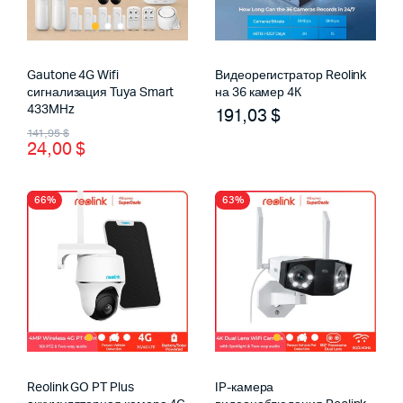
Gautone 4G Wifi
Видеорегистратор Reolink
сигнализация Tuya Smart
на 36 камер 4К
433MHz
191,03
$
Первоначальная
Текущая
141,95
$
24,00
$
цена
цена:
составляла
24,00 $.
66%
63%
141,95 $.
Reolink GO PT Plus
IP-камера