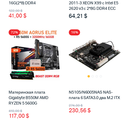
16G(2*8) DDR4
2011-3 XEON X99 с Intel E5
Первоначальная
Текущая
2620 v3 с 2*8G DDR4 ECC
122,00
$
41,00
$
64,21
$
цена
цена:
составляла
41,00 $.
72%
16%
122,00 $.
Материнская плата
N5105/N6005NAS NAS-
Gigabyte B550M AMD
плата 6 SATA3.0 два M.2 ITX
RYZEN 5 5600G
Первоначальная
Текущая
274,00
$
Первоначальная
Текущая
230,56
$
410,00
$
цена
цена:
117,00
$
цена
цена:
составляла
230,56 $.
составляла
117,00 $.