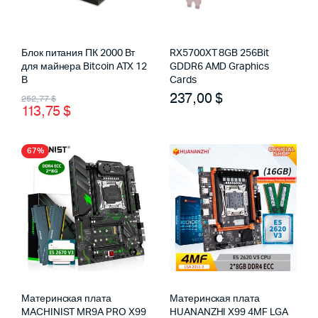
Блок питания ПК 2000 Вт
RX5700XT 8GB 256Bit
для майнера Bitcoin ATX 12
GDDR6 AMD Graphics
В
Cards
Первоначальная
Текущая
237,00
$
252,77
$
113,75
$
цена
цена:
составляла
113,75 $.
67%
252,77 $.
Материнская плата
Материнская плата
MACHINIST MR9A PRO X99
HUANANZHI X99 4MF LGA