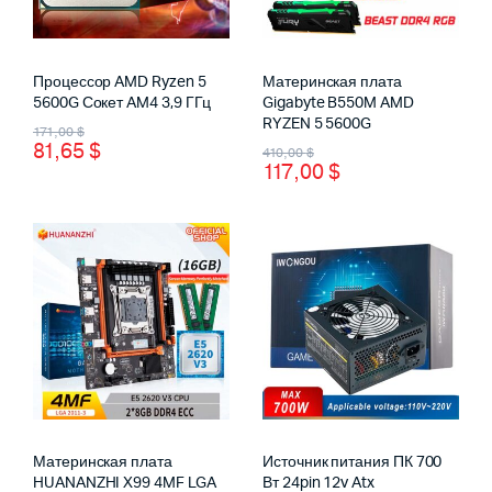
Процессор AMD Ryzen 5
Материнская плата
5600G Сокет AM4 3,9 ГГц
Gigabyte B550M AMD
Первоначальная
Текущая
RYZEN 5 5600G
171,00
$
81,65
$
Первоначальная
Текущая
410,00
$
цена
цена:
117,00
$
цена
цена:
составляла
81,65 $.
составляла
117,00 $.
171,00 $.
410,00 $.
Материнская плата
Источник питания ПК 700
HUANANZHI X99 4MF LGA
Вт 24pin 12v Atx