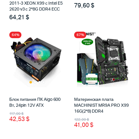
2011-3 XEON X99 с Intel E5
79,60
$
2620 v3 с 2*8G DDR4 ECC
64,21
$
64%
67%
Блок питания ПК Aigo 600
Материнская плата
Вт, 24pin 12V ATX
MACHINIST MR9A PRO X99
Первоначальная
Текущая
16G(2*8) DDR4
117,00
$
42,53
$
Первоначальная
Текущая
122,00
$
цена
цена:
41,00
$
цена
цена:
составляла
42,53 $.
составляла
41,00 $.