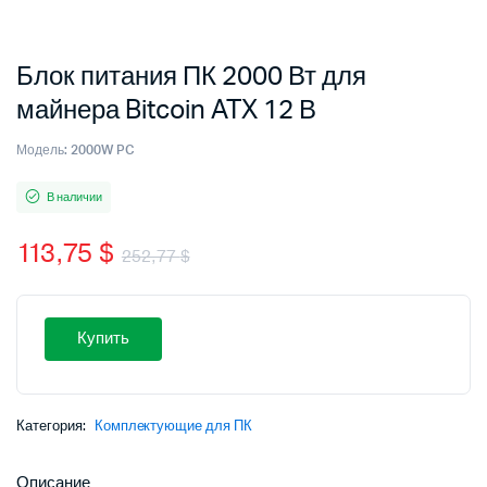
Блок питания ПК 2000 Вт для
майнера Bitcoin ATX 12 В
Модель:
2000W PC
В наличии
113,75
$
252,77
$
Первоначальная
Текущая
цена
цена:
Купить
составляла
113,75 $.
252,77 $.
Категория:
Комплектующие для ПК
Описание