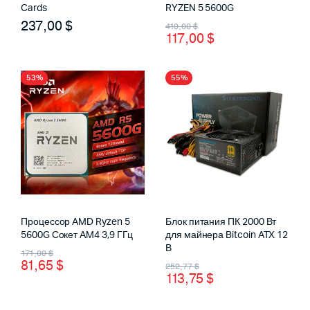
Cards
RYZEN 5 5600G
Первоначальная
Текущая
237,00
$
410,00
$
117,00
$
цена
цена:
составляла
117,00 $.
53%
55%
410,00 $.
Процессор AMD Ryzen 5
Блок питания ПК 2000 Вт
5600G Сокет AM4 3,9 ГГц
для майнера Bitcoin ATX 12
Первоначальная
Текущая
В
171,00
$
81,65
$
Первоначальная
Текущая
252,77
$
цена
цена:
113,75
$
цена
цена:
составляла
81,65 $.
составляла
113,75 $.