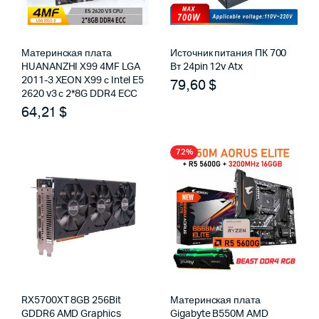
Материнская плата
Источник питания ПК 700
HUANANZHI X99 4MF LGA
Вт 24pin 12v Atx
2011-3 XEON X99 с Intel E5
79,60
$
2620 v3 с 2*8G DDR4 ECC
64,21
$
72%
RX5700XT 8GB 256Bit
Материнская плата
GDDR6 AMD Graphics
Gigabyte B550M AMD