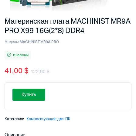
Материнская плата MACHINIST MR9A
PRO X99 16G(2*8) DDR4
Модель:
MACHINIST MR9A PRO
В наличии
41,00
$
122,00
$
Первоначальная
Текущая
цена
цена:
Купить
составляла
41,00 $.
122,00 $.
Категория:
Комплектующие для ПК
Описание